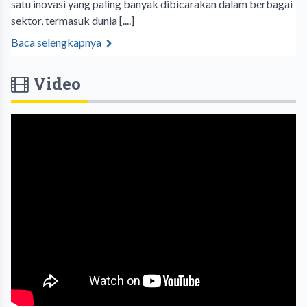
satu inovasi yang paling banyak dibicarakan dalam berbagai
sektor, termasuk dunia [....]
Baca selengkapnya
Video