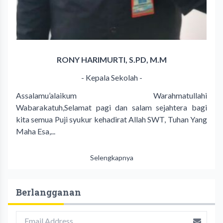
RONY HARIMURTI, S.PD, M.M
- Kepala Sekolah -
Assalamu’alaikum Warahmatullahi
Wabarakatuh,Selamat pagi dan salam sejahtera bagi
kita semua Puji syukur kehadirat Allah SWT, Tuhan Yang
Maha Esa,...
Selengkapnya
Berlangganan