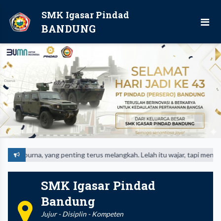
SMK Igasar Pindad
BANDUNG
rna, yang penting terus melangkah. Lelah itu wajar, tapi menyerah adalah
SMK Igasar Pindad
Bandung
Jujur - Disiplin - Kompeten