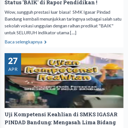
Status 'BAIK' di Rapor Pendidikan !
Wow, sungguh prestasi luar biasa! SMK Igasar Pindad
Bandung kembali menunjukkan taringnya sebagai salah satu
sekolah vokasi unggulan dengan raihan predikat "BAIK"
untuk SELURUH indikator utama [....]
Baca selengkapnya
27
APR
Uji Kompetensi Keahlian di SMKS IGASAR
PINDAD Bandung: Mengasah Lima Bidang